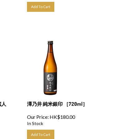
Add To Cart
蔵人
澤乃井 純米銀印 ［720ml］
Our Price:
HK$
180.00
In Stock
Add To Cart