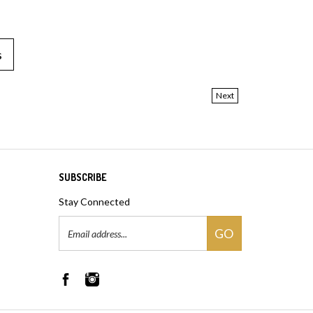
s
Next
SUBSCRIBE
Stay Connected
Email
GO
Address