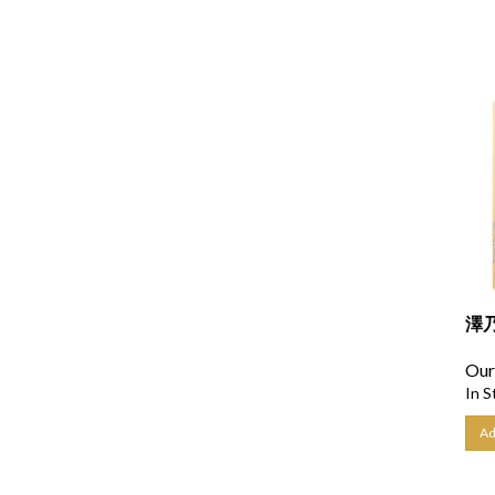
澤乃
Our
In S
Ad