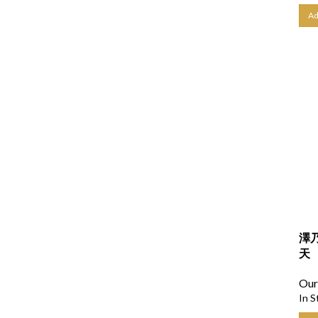
Ad
澤乃
天 
Our
In S
Ad