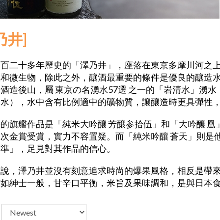
乃井]
三百二十多年歷史的「澤乃井」，座落在東京多摩川河之
氣和微生物，除此之外，釀酒最重要的條件是優良的釀造
酒造後山，屬 東京の名湧水57選 之一的「岩清水」湧
硬水），水中含有比例適中的礦物質，讓釀造時更具彈性
井的旗艦作品是
「純米大吟釀 芳醸参拾伍」和
「大吟釀 
次金賞受賞，實力不容置疑。而「純米吟釀 蒼天」則是
標準」，足見對其作品的信心。
來說，澤乃井並沒有刻意追求時尚的爆果風格，相反是帶
有如紳士一般，甘辛口平衡，米旨及果味調和，是與日本