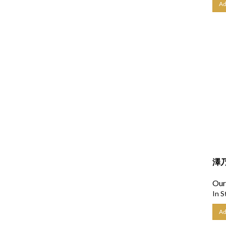
澤乃
Our
In S
Ad