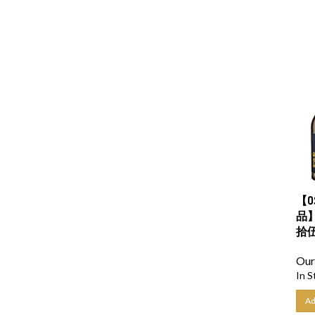
【O
品】
拾伍
Our
In S
Ad