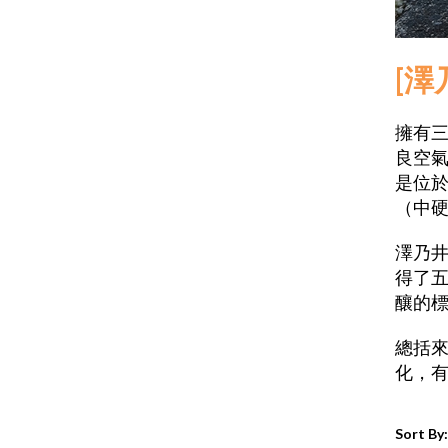
[澤
擁有
良空
是位於
（中
澤乃
得了五
釀的
總括
化，
Sort By: