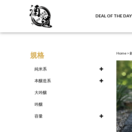
DEAL OF THE DAY
規格
Home
>
純米系
本釀造系
大吟釀
吟釀
容量