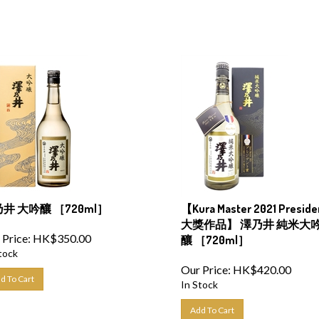
井 大吟釀 ［720ml］
【Kura Master 2021 Preside
大獎作品】 澤乃井 純米大
 Price:
HK$
350.00
釀 ［720ml］
tock
Our Price:
HK$
420.00
d To Cart
In Stock
Add To Cart