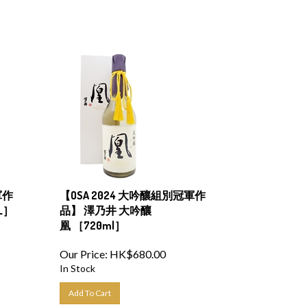
軍作
【OSA 2024 大吟釀組別冠軍作
L］
品】 澤乃井 大吟釀
凰 ［720ml］
Our Price:
HK$
680.00
In Stock
Add To Cart