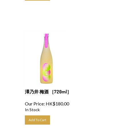
澤乃井 梅酒 ［720ml］
Our Price:
HK$
180.00
In Stock
Add To Cart