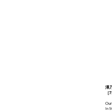
澤乃
［7
Our
In S