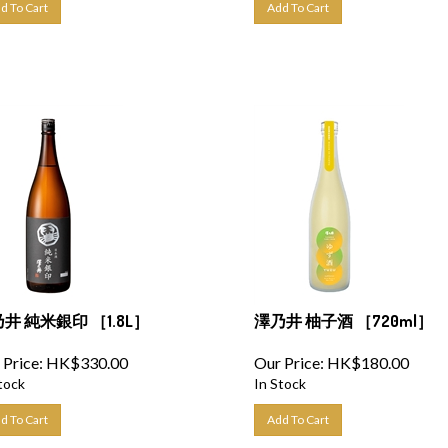
井 純米銀印 ［1.8L］
澤乃井 柚子酒 ［720ml］
 Price:
HK$
330.00
Our Price:
HK$
180.00
tock
In Stock
d To Cart
Add To Cart