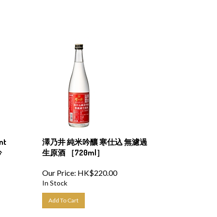
nt
澤乃井 純米吟釀 寒仕込 無濾過
吟
生原酒 ［720ml］
Our Price:
HK$
220.00
In Stock
Add To Cart