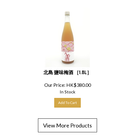
北島 鹽味梅酒 ［1.8L］
Our Price:
HK$
380.00
In Stock
Add To Cart
View More Products