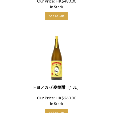
In Stock
Add To Cart
トヨノカゼ 麥燒酎 ［1.8L］
Our Price:
HK$
260.00
In Stock
Add To Cart