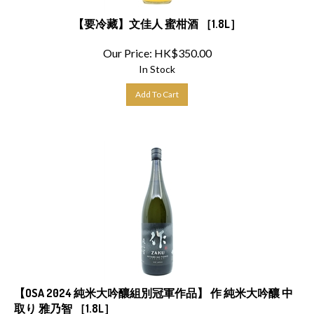
【要冷藏】文佳人 蜜柑酒 ［1.8L］
Our Price:
HK$
350.00
In Stock
Add To Cart
【OSA 2024 純米大吟釀組別冠軍作品】 作 純米大吟釀 中
取り 雅乃智 ［1.8L］