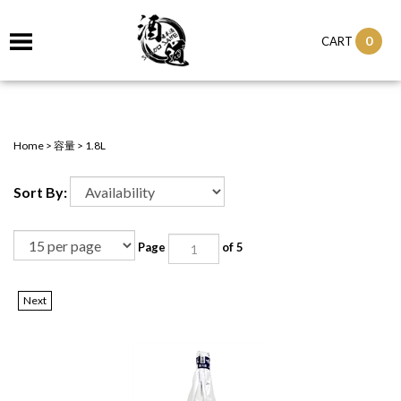
0
CART
Home
>
容量
>
1.8L
Sort By:
Page
of 5
Next