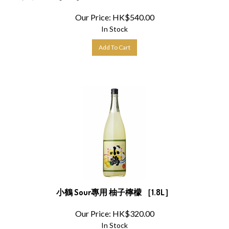
Our Price:
HK$
540.00
In Stock
Add To Cart
小鶴 Sour專用 柚子檸檬 ［1.8L］
Our Price:
HK$
320.00
In Stock