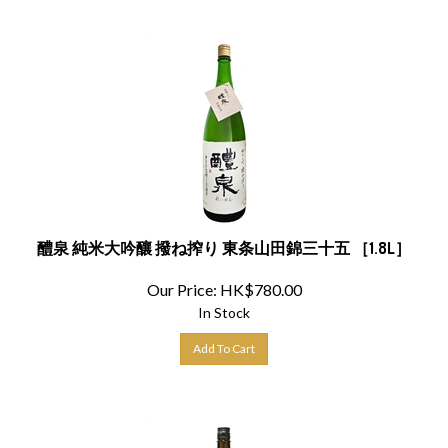
醴泉 純米大吟釀 撥ね搾り 東条山田錦三十五 ［1.8L］
Our Price:
HK$
780.00
In Stock
Add To Cart