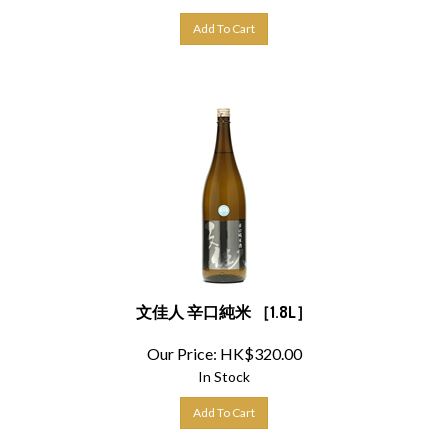
Add To Cart
文佳人 辛口純米 ［1.8L］
Our Price:
HK$
320.00
In Stock
Add To Cart