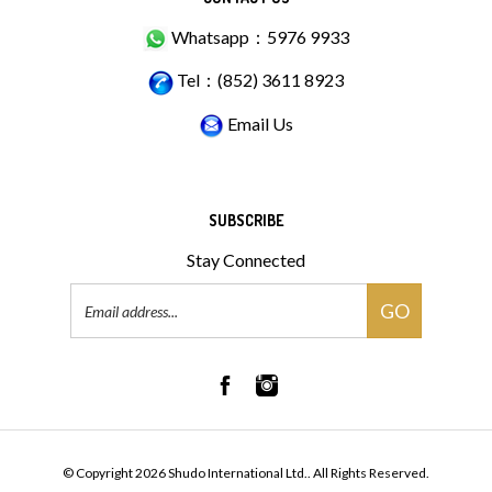
Whatsapp：5976 9933
Tel：(852) 3611 8923
Email Us
SUBSCRIBE
Stay Connected
Email
GO
Address
© Copyright
2026
Shudo International Ltd..
All Rights Reserved.