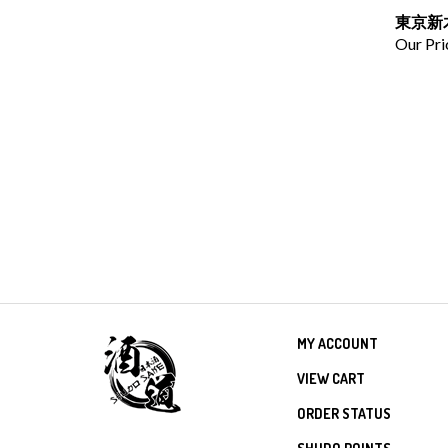
東京新木
Our Pri
MY ACCOUNT
VIEW CART
ORDER STATUS