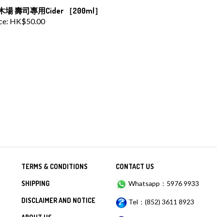
場 壽司專用Cider ［200ml］
ce:
HK$50.00
TERMS & CONDITIONS
CONTACT US
SHIPPING
Whatsapp：5976 9933
DISCLAIMER AND NOTICE
Tel：(852) 3611 8923