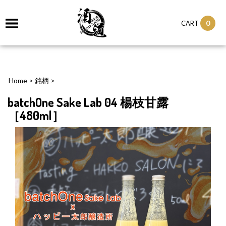
0
CART
Home
>
銘柄
>
batchOne Sake Lab 04 楊枝甘露
［480ml］