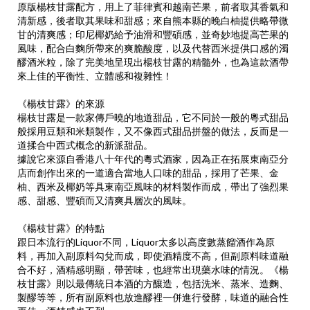
清新感，後者取其果味和甜感；來自熊本縣的晚白柚提供略帶微
甘的清爽感；印尼椰奶給予油滑和豐碩感，並奇妙地提高芒果的
風味，配合白麴所帶來的爽脆酸度，以及代替西米提供口感的濁
醪酒米粒，除了完美地呈現出楊枝甘露的精髓外，也為這款酒帶
來上佳的平衡性、立體感和複雜性！
《楊枝甘露》的來源
楊枝甘露是一款家傳戶曉的地道甜品，它不同於一般的粵式甜品
般採用豆類和米類製作，又不像西式甜品拼盤的做法，反而是一
道揉合中西式概念的新派甜品。
據說它來源自香港八十年代的粵式酒家，因為正在拓展東南亞分
店而創作出來的一道適合當地人口味的甜品，採用了芒果、金
柚、西米及椰奶等具東南亞風味的材料製作而成，帶出了強烈果
感、甜感、豐碩而又清爽具層次的風味。
《楊枝甘露》的特點
跟日本流行的Liquor不同，Liquor太多以高度數蒸餾酒作為原
料，再加入副原料勾兌而成，即使酒精度不高，但副原料味道融
合不好，酒精感明顯，帶苦味，也經常出現藥水味的情況。《楊
枝甘露》則以最傳統日本酒的方釀造，包括洗米、蒸米、造麴、
製醪等等，所有副原料也放進醪裡一併進行發酵，味道的融合性
更佳，酒精感也不烈。