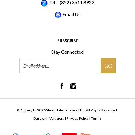
Email Us
SUBSCRIBE
Stay Connected
Email
GO
Address
© Copyright
2026
Shudo International Ltd..
All Rights Reserved.
Built with Volusion.
|
Privacy Policy
|
Terms