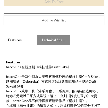
Features
Technical Specs
Features
batchOne全新企劃《楊枝甘露Craft Sake》
batchOne最新企劃為大家帶來家傳戶曉的楊枝甘露Craft Sake，
以濁醪酒（Doburoku）方式將這款經典港式甜品呈現給Craft
Sake愛好者！
batchOne秉承一貫「港系為體，日系為用」的獨特釀造風格，
將港式元素以日系方式呈現！繼上一企劃《陳皮紅豆沙》大賣
後，batchOne馬不停蹄再度研發新作品《楊枝甘露》。
在構思《楊枝甘露》的釀造方式上，副原料部分我們完全依照了
原版楊枝甘露配方，用上了菲律賓和越南芒果，前者取其香氣和