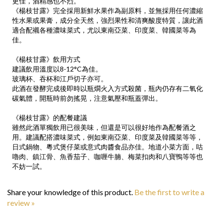
《楊枝甘露》完全採用新鮮水果作為副原料，並無採用任何濃縮
性水果或果膏，成分全天然，強烈果性和清爽酸度特質，讓此酒
適合配襯各種濃味菜式，尤以東南亞菜、印度菜、韓國菜等為
佳。
《楊枝甘露》飲用方式
建議飲用溫度以8-12°C為佳。
玻璃杯、吞杯和江戶切子亦可。
此酒在發酵完成後即時以瓶燗火入方式殺菌，瓶內仍存有二氧化
碳氣體，開瓶時前勿搖晃，注意氣壓和瓶蓋彈出。
《楊枝甘露》的配餐建議
雖然此酒單獨飲用已很美味，但還是可以很好地作為配餐酒之
用。建議配搭濃味菜式，例如東南亞菜、印度菜及韓國菜等等，
日式鍋物、粵式煲仔菜或意式肉醬食品亦佳。地道小菜方面，咕
嚕肉、鎮江骨、魚香茄子、咖喱牛腩、梅菜扣肉和八寶鴨等等也
不妨一試。
Share your knowledge of this product.
Be the first to write a
review »