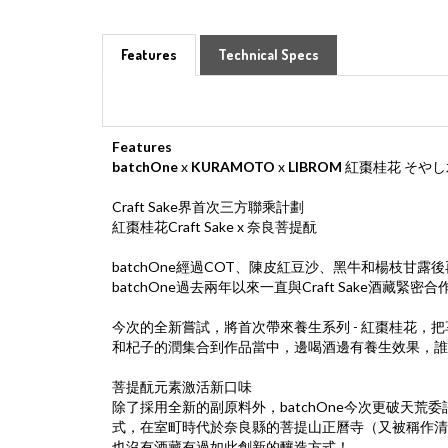
Features
Technical Specs
Features
batchOne
x
KURAMOTO
x
LIBROM
紅棗桂花 そやし
Craft Sake界首次三方聯乘計劃
紅棗桂花Craft Sake x 奈良菩提酛
batchOne經過COT、陳皮紅豆沙、黑牛和楊枝甘露
batchOne過去兩年以來一直與Craft Sake酒藏
今次的全新嘗試，將首次帶來養生系列 - 紅棗桂花，
和杞子的潤集合到作品當中，邊喝酒邊有養生效果，誰
菩提酛元素激活新口味
除了採用全新的副原料外，batchOne今次更破天
式，在室町時代於奈良縣的菩提山正曆寺（又被稱作清酒
也沒有酒藏有過如此創新的釀造方式！