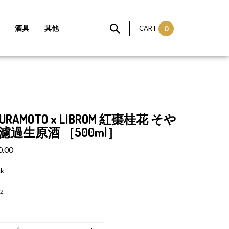
酒具
其他
CART
0
x KURAMOTO x LIBROM 紅棗桂花 そや
濾過生原酒 ［500ml］
0.00
ck
2