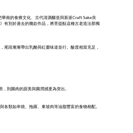
華南的食療文化、古代清酒釀造與新派Craft Sake良
》有別於過去的幾款作品，將菩提酛這種古老造法那獨
，尾段漸漸帶出乳酪與紅棗味道並行。酸度相當充足，
飲用，則圓肉的甜美與圓潤感更為突出。
與各類如串燒、拖羅、東坡肉等油脂豐富的食物相配。