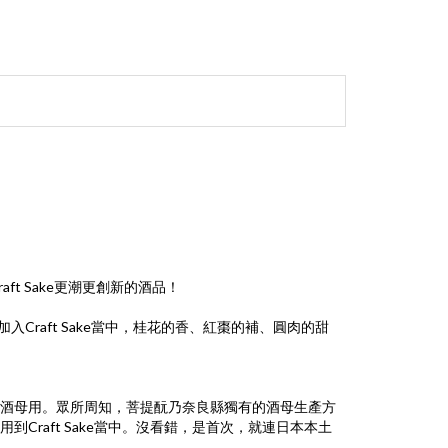
ft Sake更潮更創新的酒品！
Craft Sake當中，桂花的香、紅棗的補、圓肉的甜
酒母用。眾所周知，菩提酛乃奈良縣獨有的酒母生產方
raft Sake當中。沒看錯，是首次，就連日本本土