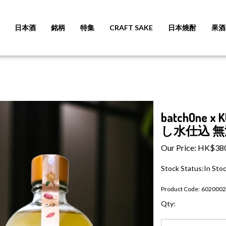
日本酒
銘柄
特集
CRAFT SAKE
日本燒酎
果酒
batchOne 
し水仕込 無
Our Price:
HK$
38
Stock Status:In Sto
Product Code:
6020002
Qty: