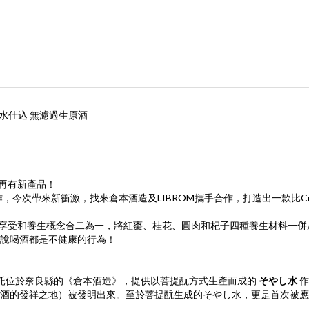
水仕込 無濾過生原酒
後再有新產品！
緊密合作，今次帶來新衝激，找來倉本酒造及LIBROM攜手合作，打造出一款比Cra
把享受和養生概念合
二
為一，將紅棗、桂花、圓肉和杞子四種養生材料一併加入
說喝酒都是不健康的行為！
荒委託位於奈良縣的《倉本酒造》，提供以菩提酛方式生產而成的
そやし水
作
的發祥之地）被發明出來。至於菩提酛生成的そやし水，更是首次被應用到C