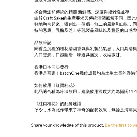
揉合新派和傳統的精髓
新鮮感、深度與複雜性並存
由於Craft Sake的生產要求與傳統清酒截然不同，因
好地融合起來，獨創出一個獨一無二的風格和口味，同
特的忌廉、乳酪及芝士等乳製品風味以及豐盈的口感帶
品飲筆記
聞香是沉穩的桂花清幽香氣與乳製品氣息，入口具清爽
入口豐潤，口感圓滑，味道具層次，收結微甘。
香港日本同步發行
香港是吾家！batchOne幾位成員均為土生土長的
如何飲用《紅棗桂花》
此品適合稍為冷凍飲用，建議飲用溫度大約為攝氏11
《紅棗桂花》的配餐建議
そやし水為此作帶來了神奇的配餐效果，無論是清蒸貝
Share your knowledge of this product.
Be the first to w