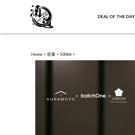
DEAL OF THE DAY
Home
>
容量
>
500ml
>