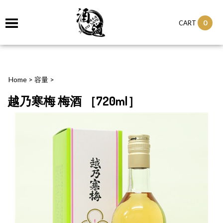
0
CART
Home
>
容量
>
越乃寒梅 梅酒 ［720ml］