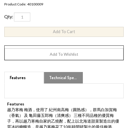
Product Code:
40100009
Qty:
Features
Technical Specs
Features
越乃寒梅 梅酒，使用了 紀州南高梅（圓熟感），群馬白加賀梅
（香氣） 及 亀田藤五郎梅（清爽感） 三種不同品種的優質梅
子，再以越乃寒梅自家的乙燒酎，配上以北海道甜菜製造出的優
質冰砂糖釀造，是越乃寒梅花了10年時間研製出的最佳梅酒。