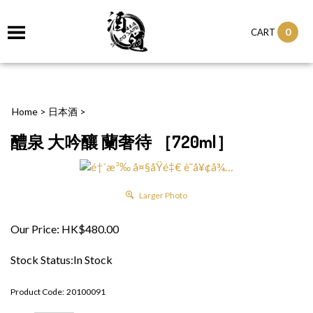
0
CART
Home
>
日本酒
>
醴泉 大吟釀 蘭奢待 ［720ml］
Larger Photo
Our Price:
HK$
480.00
Stock Status:In Stock
Product Code:
20100091