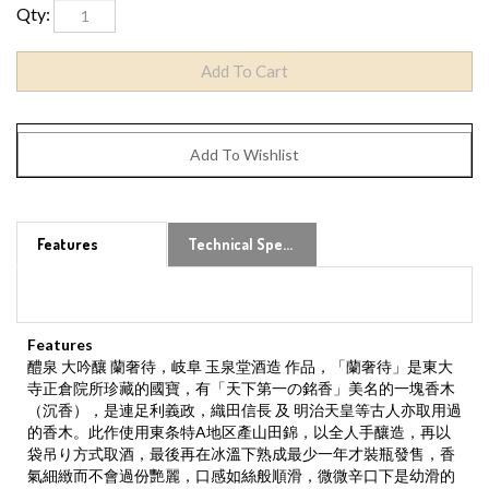
Qty:
Features
Technical Specs
Features
醴泉 大吟釀 蘭奢待，岐阜 玉泉堂酒造 作品，「蘭奢待」是東大
寺正倉院所珍藏的國寶，有「天下第一の銘香」美名的一塊香木
（沉香），是連足利義政，織田信長 及 明治天皇等古人亦取用過
的香木。此作使用東条特A地区產山田錦，以全人手釀造，再以
袋吊り方式取酒，最後再在冰溫下熟成最少一年才裝瓶發售，香
氣細緻而不會過份艷麗，口感如絲般順滑，微微辛口下是幼滑的
米旨風味，整體內斂而高雅，是充滿了透明感的作品。