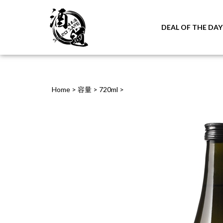
DEAL OF THE DAY
Home
>
容量
>
720ml
>