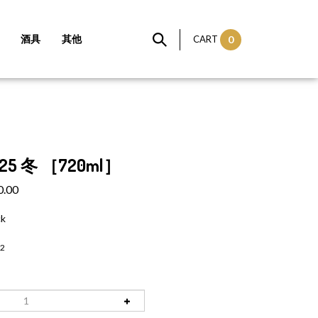
酒具
其他
CART
0
5 冬 ［720ml］
0.00
ck
2