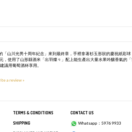
一整年的「山川光男十周年紀念」來到最終章，手裡拿著杉玉形狀的慶祝紙彩
釀造元，使用了山形縣酒米「出羽燦々」配上能生產出大量水果吟釀香氣的
建議用葡萄酒杯享用。
rite a review »
TERMS & CONDITIONS
CONTACT US
SHIPPING
Whatsapp：5976 9933