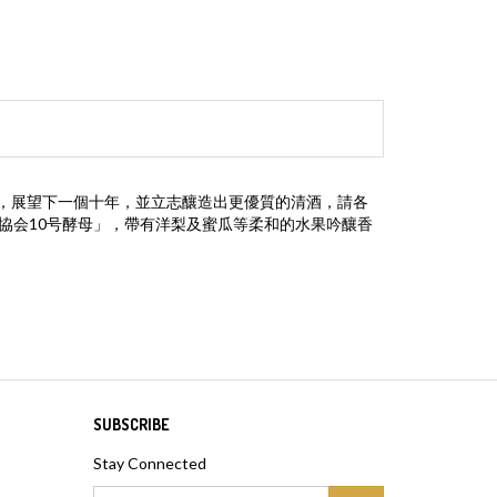
球，展望下一個十年，並立志釀造出更優質的清酒，請各
「協会10号酵母」，帶有洋梨及蜜瓜等柔和的水果吟釀香
SUBSCRIBE
Stay Connected
Email