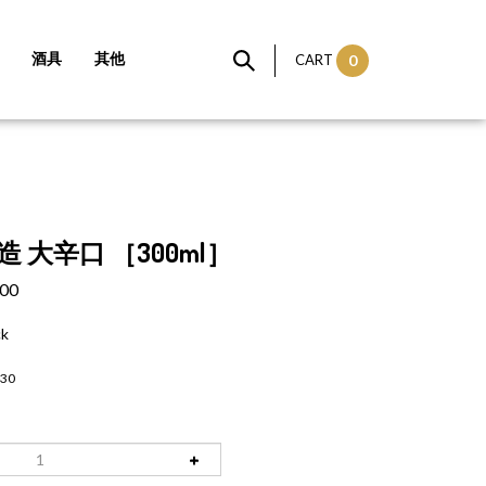
酒具
其他
CART
0
 大辛口 ［300ml］
.00
ck
30