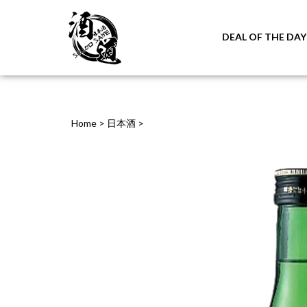
DEAL OF THE DAY
Home
>
日本酒
>