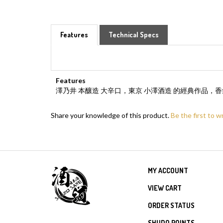
Features
Technical Specs
Features
澤乃井 本釀造 大辛口，東京 小澤酒造 的經典作
Share your knowledge of this product.
Be the first to w
MY ACCOUNT
VIEW CART
ORDER STATUS
SHUDO POINTS