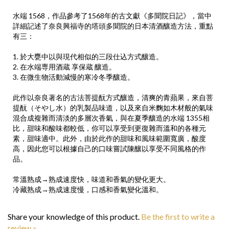
水端 1568，作品參考了1568年的古文獻《多聞院日記》，當中
詳細記述了奈良興福寺的塔頭多聞院的日本清酒釀造方法，重點
有三：
1. 於大甕中以與現代相似的三段仕込方式釀造。
2. 在水端専用酒蔵 享保蔵 釀造。
3. 在微生物活動減慢的寒冷冬季釀造。
此作以奈良著名的古法菩提酛方式釀造，清爽的青蘋果，來自菩
提酛（そやし水）的乳製品味道，以及來自米麴如木材般的氣味
混合成複雜而清淡的多層次香氣，與在夏季釀造的水端 1355相
比，甜味和酸味都較低，你可以享受到更復雜而溫和的各種元
素，甜味適中。此外，由於此作的甜味和風味範圍寬廣，酸度
高，因此您可以根據自己的口味嘗試陳釀以享受不同風格的作
品。
常溫熟成→熟成速度快，味道和香氣的變化更大。
冷藏熟成→熟成速度慢，口感和香氣變化溫和。
Share your knowledge of this product.
Be the first to write a
review »