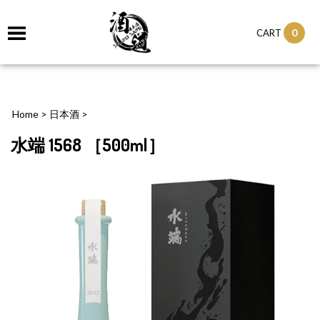
0
CART
Home
>
日本酒
>
水端 1568 ［500ml］