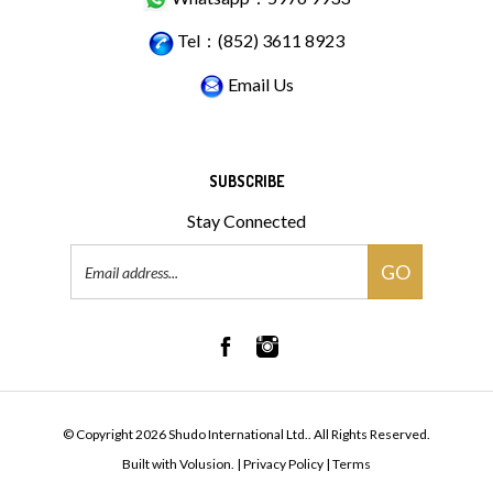
Tel：(852) 3611 8923
Email Us
SUBSCRIBE
Stay Connected
Email
GO
Address
© Copyright
2026
Shudo International Ltd..
All Rights Reserved.
Built with Volusion.
|
Privacy Policy
|
Terms