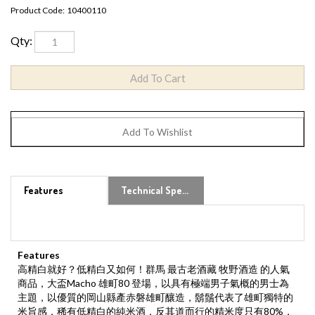
Product Code:
10400110
Qty:
Features
Technical Specs
Features
高精白就好？低精白又如何！群馬 最古老酒藏 牧野酒造 的人氣
商品，大盃Macho 雄町80 登場，以具有極端男子氣概的男士為
主題，以優質的岡山縣產赤磐雄町釀造，鬍鬚代表了雄町獨特的
米旨感，稀有低精白的純米酒，反其道而行的精米度只有80%，
米旨味道和酸度完美溶合，是清爽而乾淨的味道，適合夏天飲