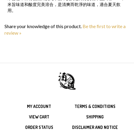
用。
Share your knowledge of this product.
Be the first to write a
review »
MY ACCOUNT
TERMS & CONDITIONS
VIEW CART
SHIPPING
ORDER STATUS
DISCLAIMER AND NOTICE