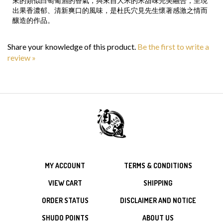
出果香濃郁、清新爽口的風味，是杜氏穴見先生懷著感激之情而
釀造的作品。
Share your knowledge of this product.
Be the first to write a
review »
MY ACCOUNT
TERMS & CONDITIONS
VIEW CART
SHIPPING
ORDER STATUS
DISCLAIMER AND NOTICE
SHUDO POINTS
ABOUT US