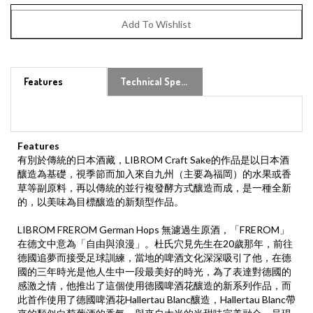
Features
Technical Specs
Features
有別於傳統的日本酒藏，LIBROM Craft Sake的作品是以日本酒
釀造為基礎，視季節而加入來自九州（主要為福岡）的水果或香
草等副原料，再以傳統的並行複發酵方式釀造而成，是一種全新
的，以美味為目標釀造的新類型作品。
LIBROM FREROM German Hops 無濾過生原酒，「FREROM」
在德文中意為「自由與浪漫」。杜氏穴見先生在20歲那年，前往
德國追夢而接受足球訓練，當地的啤酒文化深深吸引了他，在德
國的三年時光是他人生中一段最美好的時光，為了表達對德國的
感激之情，他推出了這個使用德國啤酒花釀造的新系列作品，而
此首作使用了德國啤酒花Hallertau Blanc釀造，Hallertau Blanc帶
來的類似白萄葡酒的香氣，與來自大米的米甜味完美融合，呈現