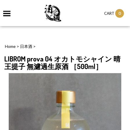
0
CART
Home
>
日本酒
>
LIBROM prova 04 オカトモシャイン 晴
王提子 無濾過生原酒 ［500ml］