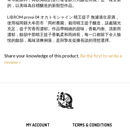
的，以美味為目標釀造的新類型作品。
LIBROM prova 04 オカトモシャイン 晴王提子 無濾過生原酒，
使用福岡縣大牟田市「岡村農園」栽培晴王提子釀造，該處陽光
充足，提子芳香而濃郁。作品帶精緻的甜味，香氣均衡、清新而
濃郁，餘韻中那晴王提子香氣柔和而綿長，每一口都留下令人愉
悅的餘韻，風味清爽俐落，是與摯友促膝長談的理想選擇。
Share your knowledge of this product.
Be the first to write a
review »
MY ACCOUNT
TERMS & CONDITIONS