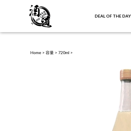
DEAL OF THE DAY
Home
>
容量
>
720ml
>