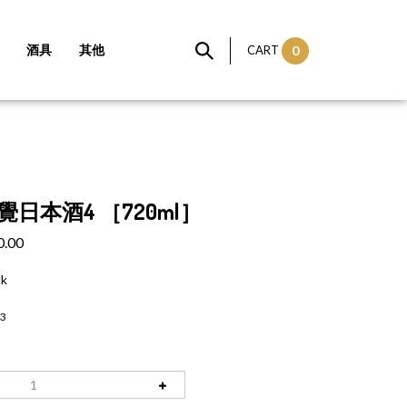
酒具
其他
CART
0
覺日本酒4 ［720ml］
0.00
ck
3