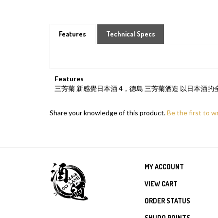
Features
Technical Specs
Features
三芳菊 新感覺日本酒 4，德島 三芳菊酒造 以日本
Share your knowledge of this product.
Be the first to w
MY ACCOUNT
VIEW CART
ORDER STATUS
SHUDO POINTS