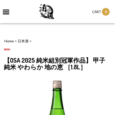
0
CART
Home
>
日本酒
>
【OSA 2025 純米組別冠軍作品】 甲子
純米 やわらか 地の恵 ［1.8L］