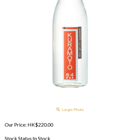
Larger Photo
Our Price:
HK$
220.00
Stock Status:In Stock