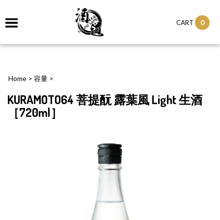
0
CART
Home
>
容量
>
KURAMOTO64 菩提酛 露葉風 Light 生酒
［720ml］