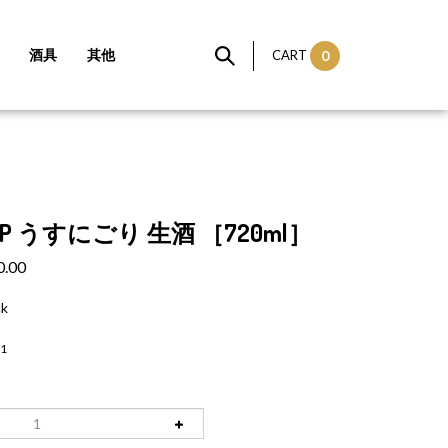
酒具
其他
CART
0
 AP うすにごり 生酒 ［720ml］
0.00
ck
1