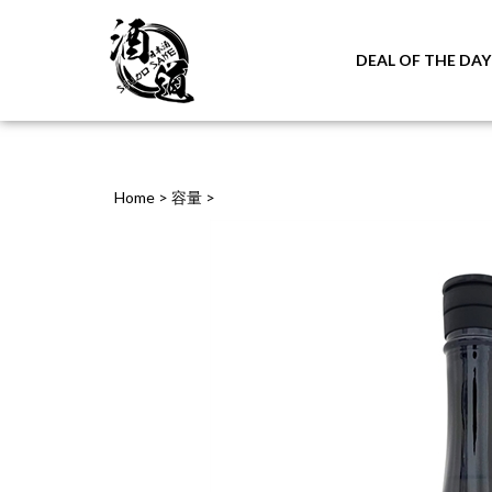
DEAL OF THE DAY
Home
>
容量
>