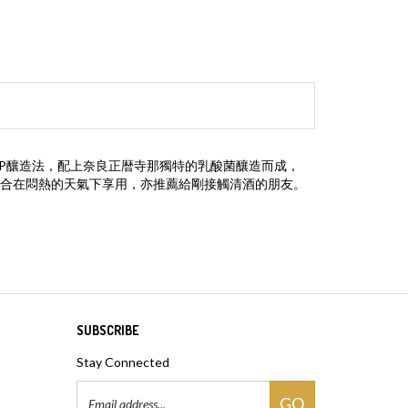
FLaP釀造法，配上奈良正暦寺那獨特的乳酸菌釀造而成，
合在悶熱的天氣下享用，亦推薦給剛接觸清酒的朋友。
SUBSCRIBE
Stay Connected
Email
GO
Address