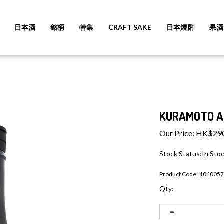
日本酒
銘柄
特集
CRAFT SAKE
日本燒酎
果酒
KURAMOTO
Our Price:
HK$
29
Stock Status:In Sto
Product Code:
1040057
Qty: