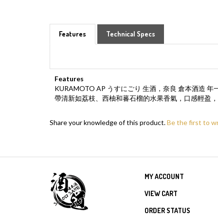
Features
Technical Specs
Features
KURAMOTO AP うすにごり 生酒，奈良 倉本
帶清新如荔枝、西柚和蕃石榴的水果香氣，口感輕盈，
Share your knowledge of this product.
Be the first to w
MY ACCOUNT
VIEW CART
ORDER STATUS