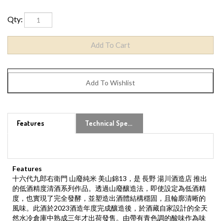
Qty:
Features
Technical Specs
Features
十六代九郎右衛門 山廢純米 美山錦13，是 長野 湯川酒造店 推出
的低酒精度清酒系列作品。透過山廢釀造法，即使設定為低酒精
度，也實現了完全發酵，並塑造出酒體結構穩固，且輪廓清晰的
風味。此酒於2023酒造年度完成釀造後，於酒藏自家設計的全天
然水冷倉庫中熟成三年才出荷發售。由帶有青色調的酸味作為味
道開端，隨之浮現了各料香料的層次與清爽甘甜味的餘韻，收結