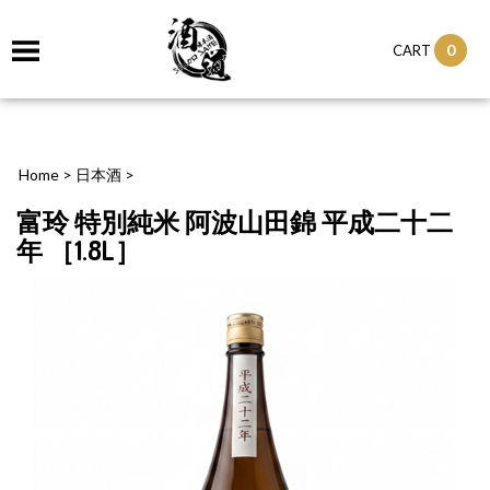
0
CART
Home
>
日本酒
>
富玲 特別純米 阿波山田錦 平成二十二
年 ［1.8L］