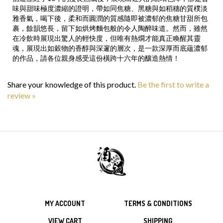
味與甜味極度濃縮的證明，帶如同焦糖、黑糖與如稻穗的質樸淡
雅香氣，喝下後，柔和而圓潤的質感隨即被濃郁的焦糖甘甜所包
裹，餘韻悠長，留下如烘烤麵包般的令人陶醉味道。然而，雖然
在冷飲時展現出驚人的輕快度，但唯有熱燗才能真正喚醒其靈
魂，展現出如穀物的香醇與深邃的層次，是一款深厚而底蘊濃郁
的作品，請各位親身感受這份橫跨十六年的釀造熱情！
Share your knowledge of this product.
Be the first to write a
review »
MY ACCOUNT
TERMS & CONDITIONS
VIEW CART
SHIPPING