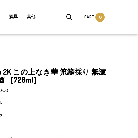
酒具
其他
CART
0
ha 2K この上なき華 笊籬採り 無濾
 ［720ml］
0.00
ck
7