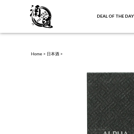
DEAL OF THE DAY
Home
>
日本酒
>