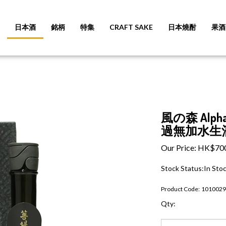
日本酒
銘柄
特集
CRAFT SAKE
日本燒酎
果酒
風の森 Alp
過無加水生酒
Our Price:
HK$
70
Stock Status:In Sto
Product Code:
1010029
Qty: