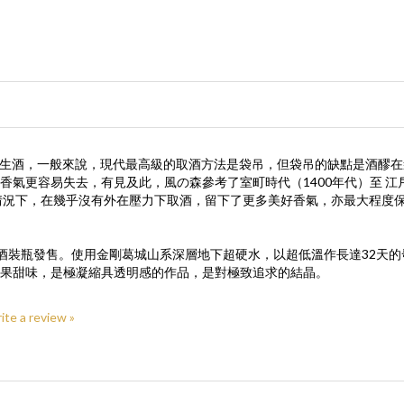
濾過無加水生酒，一般來說，現代最高級的取酒方法是袋吊，但袋吊的缺點是
氣更容易失去，有見及此，風の森參考了室町時代（1400年代）至 江戶
情況下，在幾乎沒有外在壓力下取酒，留下了更多美好香氣，亦最大程度
笊籬採り 取酒裝瓶發售。使用金剛葛城山系深層地下超硬水，以超低溫作長達3
果甜味，是極凝縮具透明感的作品，是對極致追求的結晶。
rite a review »