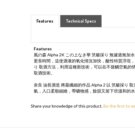
Features
Technical Specs
Features
風の森 Alpha 2K この上なき華 笊籬採り 無
更長時間，這使酒液的氧化情況加快，酸性特質浮現，香
り 取酒方法，利用這種新技術，可以在不接觸空氣的
取酒技術。
奈良 油長酒造 將最纖細的作品 Alpha 2 以 
氣，入口柔順細緻，帶礦物感，餘韻又留下些溫和的水
Share your knowledge of this product.
Be the first to w