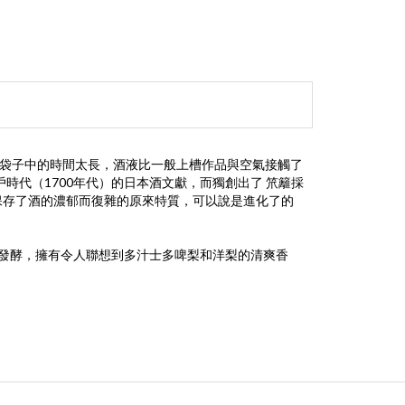
酒醪在袋子中的時間太長，酒液比一般上槽作品與空氣接觸了
時代（1700年代）的日本酒文獻，而獨創出了 笊籬採
保存了酒的濃郁而復雜的原來特質，可以說是進化了的
2天的發酵，擁有令人聯想到多汁士多啤梨和洋梨的清爽香