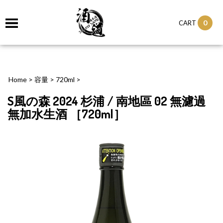
0
CART
Home
>
容量
>
720ml
>
S風の森 2024 杉浦 / 南地區 02 無濾過
無加水生酒 ［720ml］