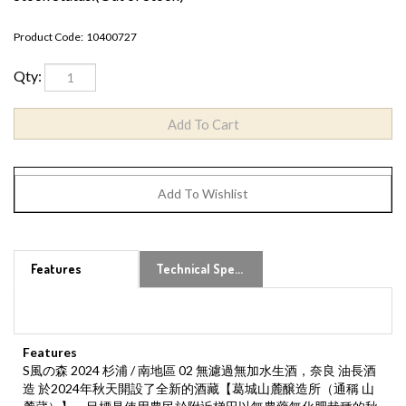
Product Code:
10400727
Qty:
Features
Technical Specs
Features
S風の森 2024 杉浦 / 南地區 02 無濾過無加水生酒，奈良 油長酒
造 於2024年秋天開設了全新的酒藏【葛城山麓醸造所（通稱 山
麓蔵）】，目標是使用農民於附近梯田以無農藥無化肥栽種的秋