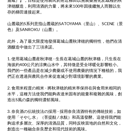
津穂釀造，利用清酒的力量，將未來100年因後繼無人而難以生
存的梯田連接起來。
山麓蔵的S系列意指山麓蔵的SATOYAMA（里山）、SCENE（景
色）及SANROKU（山麓）。
此外，為了最大限度地發揮葛城山麓秋津穂的獨特性，他們在清
酒釀造中做出了三項承諾。
1. 使用葛城山麓産秋津穂 - 生長在葛城山麓的秋津穗，只生長在
海拔約400公尺的涼爽山水中，其特徵是受全球暖化影響較小。
我們的一些產品是在減少農藥或不使用農藥的情況下種植的，我
們正在透過與農民合作來促進減少對環境影響的農業。
2. 食用米程度の精米 - 將秋津穂的精米率保持在與食用米相同的
水平，這種方法使我們能夠表達米固有的能量和複雜的風味，創
造出S風の森的獨特濃郁風味。
3. 奈良酒の伝統技法の採用 - 採用奈良清酒特有的傳統技術，如
使用「そやし水」（菩提酛 / 水酛）和高溫發酵。這使得我們能
夠追求多層次、深厚的清酒品質，同時反映當地的自然和文化，
創造出一種融合奈良歷史和現代技術的風味。